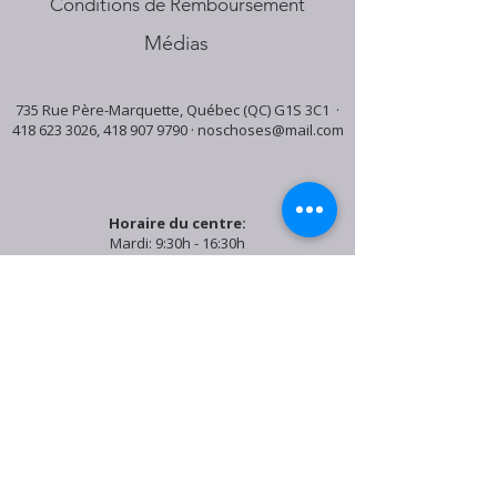
Conditions de Remboursement
Médias
735 Rue Père-Marquette, Québec (QC) G1S 3C1 ·
418 623 3026
,
418 907 9790
·
noschoses@mail.com
Horaire du centre:
Mardi: 9:30h - 16:30h
Jeudi: 9:30h - 19:00h
Samedi: 9:30h - 15:30h