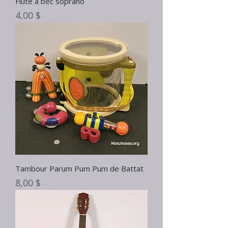
Flûte à bec soprano
Prix
4,00 $
Tambour Parum Pum Pum de Battat
Prix
8,00 $