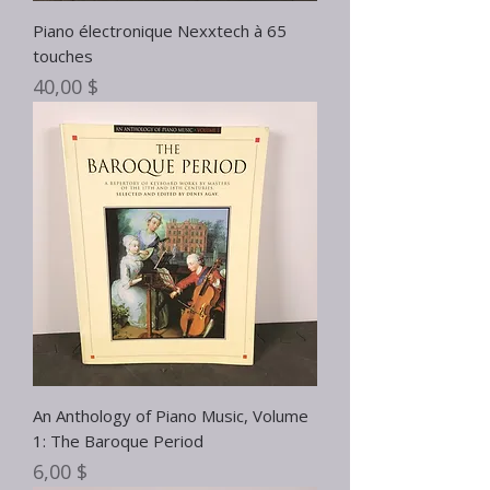
Piano électronique Nexxtech à 65
touches
Prix
40,00 $
An Anthology of Piano Music, Volume
1: The Baroque Period
Prix
6,00 $