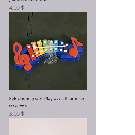
Prix
4,00 $
Xylophone jouet Play avec 8 lamelles
colorées
Prix
3,00 $