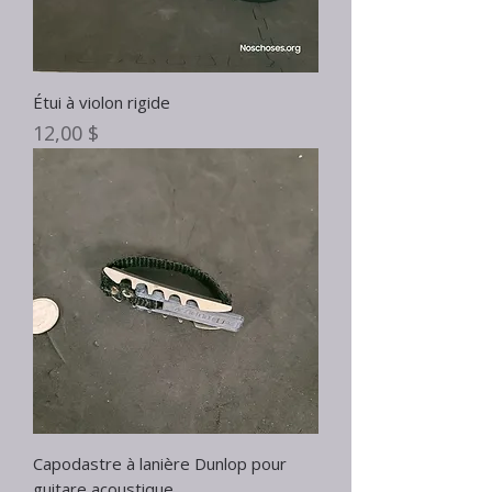
Étui à violon rigide
Prix
12,00 $
Capodastre à lanière Dunlop pour
guitare acoustique