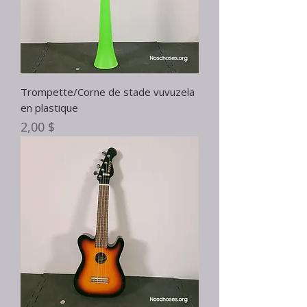
Trompette/Corne de stade vuvuzela
en plastique
Prix
2,00 $