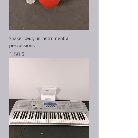
Shaker œuf, un instrument à
percussions
Prix
1,50 $