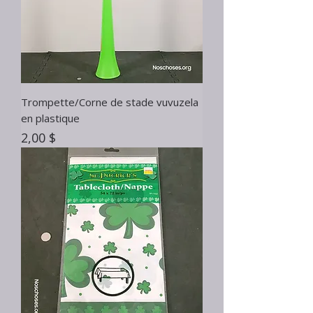
Trompette/Corne de stade vuvuzela
en plastique
Prix
2,00 $