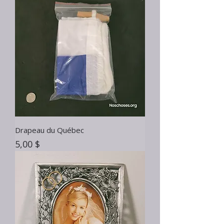
Drapeau du Québec
Prix
5,00 $