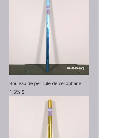
Rouleau de pellicule de cellophane
Prix
1,25 $