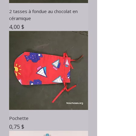
2 tasses à fondue au chocolat en
céramique
Prix
4,00 $
Pochette
Prix
0,75 $