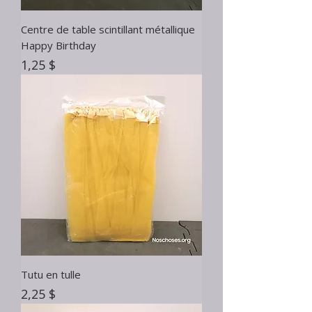
Centre de table scintillant métallique
Happy Birthday
Prix
1,25 $
Tutu en tulle
Prix
2,25 $