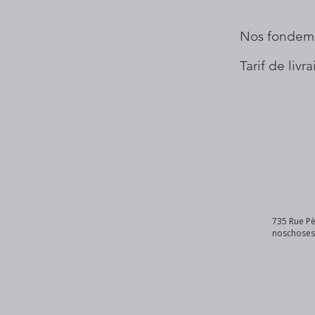
Nos fondem
Tarif de livr
735 Rue Pè
noschose