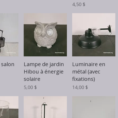
Prix
4,50 $
rapide
Aperçu rapide
Aperçu rapide
 salon
Lampe de jardin
Luminaire en
Hibou à énergie
métal (avec
solaire
fixations)
Prix
Prix
5,00 $
14,00 $