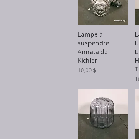
Aperçu rapide
Lampe à
L
suspendre
l
Annata de
L
Kichler
H
T
Prix
10,00 $
P
1