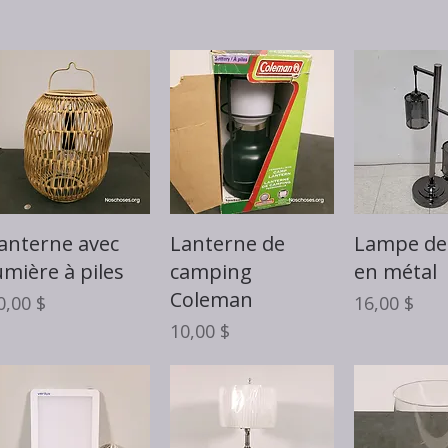
Aperçu rapide
Aperçu rapide
Aperçu 
anterne avec
Lanterne de
Lampe de
umière à piles
camping
en métal
Coleman
rix
Prix
0,00 $
16,00 $
Prix
10,00 $