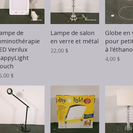
Aperçu rapide
Aperçu rapide
Aperçu 
ampe de
Lampe de salon
Globe en 
uminothérapie
en verre et métal
pour peti
ED Verilux
à l'éthano
Prix
22,00 $
appyLight
Prix
4,00 $
ouch
rix
6,00 $