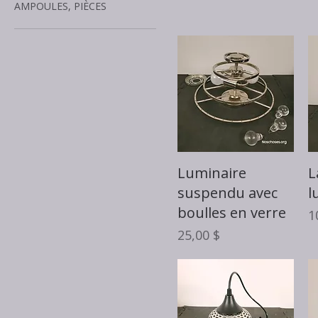
AMPOULES, PIÈCES
Aperçu rapide
Luminaire
L
suspendu avec
l
boulles en verre
P
1
Prix
25,00 $