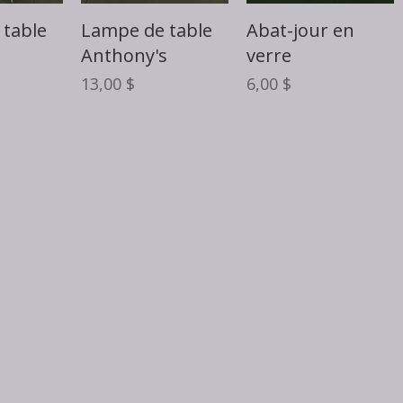
rapide
Aperçu rapide
Aperçu rapide
table
Lampe de table
Abat-jour en
Anthony's
verre
Prix
Prix
13,00 $
6,00 $