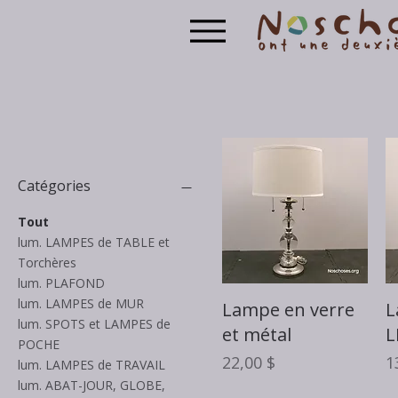
Catégories
Tout
lum. LAMPES de TABLE et
Torchères
lum. PLAFOND
lum. LAMPES de MUR
Aperçu rapide
Lampe en verre
L
lum. SPOTS et LAMPES de
et métal
L
POCHE
Prix
P
22,00 $
1
lum. LAMPES de TRAVAIL
lum. ABAT-JOUR, GLOBE,