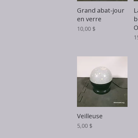
Aperçu rapide
Grand abat-jour
L
en verre
b
O
Prix
10,00 $
P
1
Aperçu rapide
Veilleuse
Prix
5,00 $