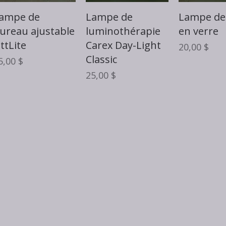
Aperçu rapide
Aperçu rapide
Aperçu 
ampe de
Lampe de
Lampe de 
ureau ajustable
luminothérapie
en verre
ttLite
Carex Day-Light
Prix
20,00 $
Classic
rix
5,00 $
Prix
25,00 $