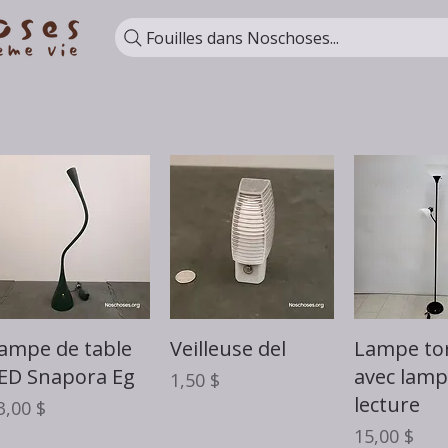
Fouilles dans Noschoses...
Aperçu rapide
Aperçu rapide
Aperçu 
ampe de table
Veilleuse del
Lampe to
ED Snapora Eg
avec lamp
Prix
1,50 $
lecture
rix
3,00 $
Prix
15,00 $