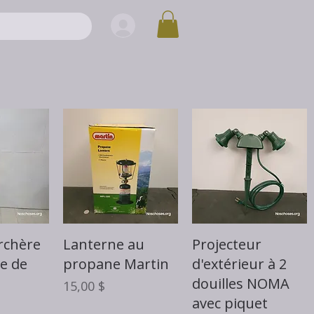
rapide
Aperçu rapide
Aperçu rapide
rchère
Lanterne au
Projecteur
e de
propane Martin
d'extérieur à 2
douilles NOMA
Prix
15,00 $
avec piquet