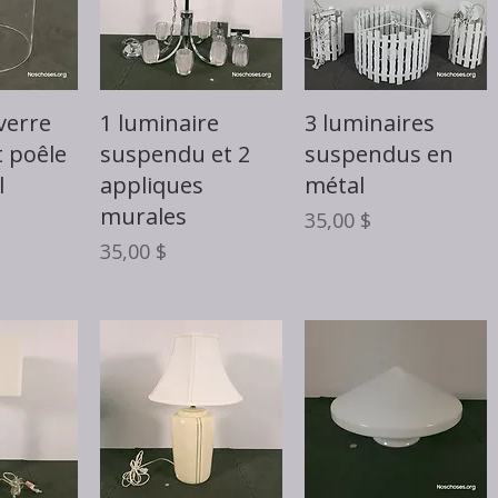
rapide
Aperçu rapide
Aperçu rapide
verre
1 luminaire
3 luminaires
t poêle
suspendu et 2
suspendus en
l
appliques
métal
murales
Prix
35,00 $
Prix
35,00 $