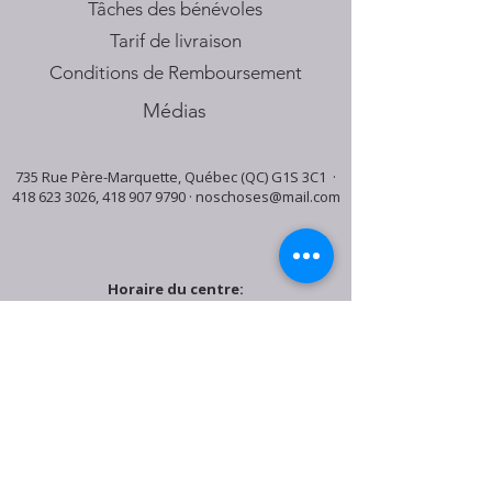
Tâches des bénévoles
Tarif de livraison
Conditions de Remboursement
Médias
735 Rue Père-Marquette, Québec (QC) G1S 3C1 ·
418 623 3026
,
418 907 9790
·
noschoses@mail.com
Horaire du centre:
Mardi: 9:30h - 16:30h
Jeudi: 9:30h - 19:00h
Samedi: 9:30h - 15:30h