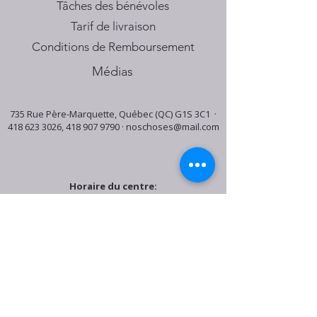
Tâches des bénévoles
Tarif de livraison
Conditions de Remboursement
Médias
735 Rue Père-Marquette, Québec (QC) G1S 3C1 ·
418 623 3026
,
418 907 9790
·
noschoses@mail.com
Horaire du centre:
Mardi: 9:30h - 16:30h
Jeudi: 9:30h - 19:00h
Samedi: 9:30h - 15:30h