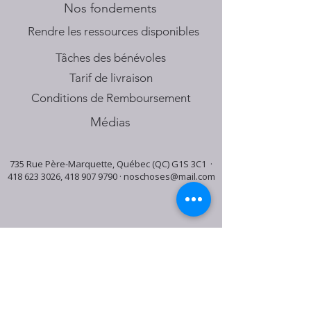
Nos fondements
​Rendre les ressources disponibles
Tâches des bénévoles
Tarif de livraison
Conditions de Remboursement
Médias
735 Rue Père-Marquette, Québec (QC) G1S 3C1 ·
418 623 3026
,
418 907 9790
·
noschoses@mail.com
Horaire du centre:
Mardi: 9:30h - 16:30h
Jeudi: 9:30h - 19:00h
Samedi: 9:30h - 15:30h