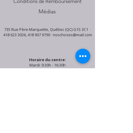
Conditions de Remboursement
Médias
735 Rue Père-Marquette, Québec (QC) G1S 3C1 ·
418 623 3026
,
418 907 9790
·
noschoses@mail.com
Horaire du centre:
Mardi: 9:30h - 16:30h
Jeudi: 9:30h - 19:00h
Samedi: 9:30h - 15:30h