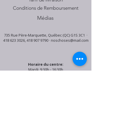
Conditions de Remboursement
Médias
735 Rue Père-Marquette, Québec (QC) G1S 3C1 ·
418 623 3026
,
418 907 9790
·
noschoses@mail.com
Horaire du centre:
Mardi: 9:30h - 16:30h
Jeudi: 9:30h - 19:00h
Samedi: 9:30h - 15:30h