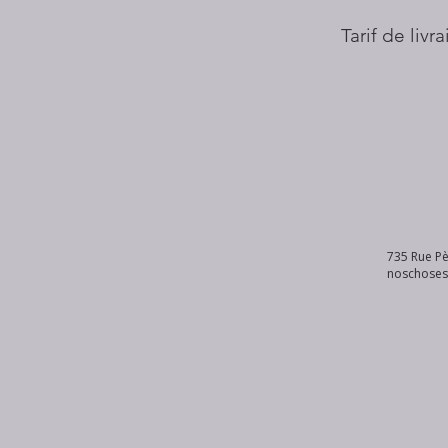
Tarif de livr
735 Rue Pè
noschose