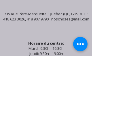
735 Rue Père-Marquette, Québec (QC) G1S 3C1 ·
418 623 3026
,
418 907 9790
·
noschoses@mail.com
Horaire du centre:
Mardi: 9:30h - 16:30h
Jeudi: 9:30h - 19:00h
Samedi: 9:30h - 15:30h