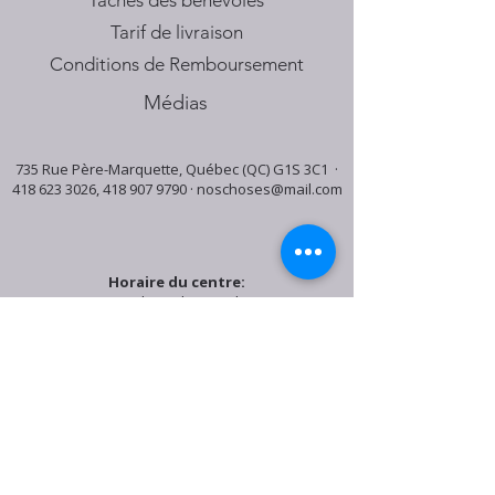
Tâches des bénévoles
Tarif de livraison
Conditions de Remboursement
Médias
735 Rue Père-Marquette, Québec (QC) G1S 3C1 ·
418 623 3026
,
418 907 9790
·
noschoses@mail.com
Horaire du centre:
Mardi: 9:30h - 16:30h
Jeudi: 9:30h - 19:00h
Samedi: 9:30h - 15:30h