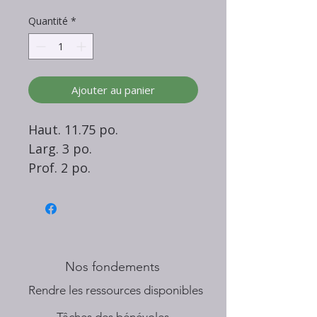
Quantité
*
Ajouter au panier
Haut. 11.75 po.
Larg. 3 po.
Prof. 2 po.
Nos fondements
​Rendre les ressources disponibles