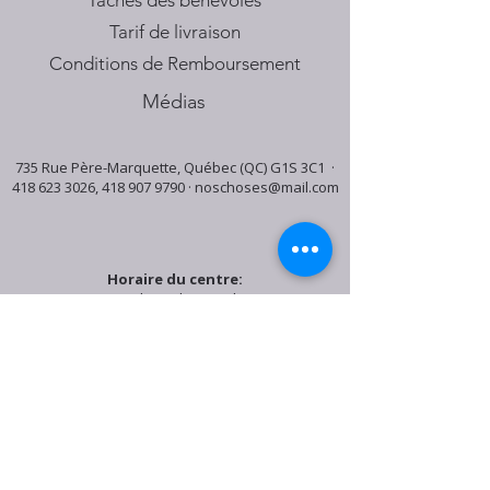
Tâches des bénévoles
Tarif de livraison
Conditions de Remboursement
Médias
735 Rue Père-Marquette, Québec (QC) G1S 3C1 ·
418 623 3026
,
418 907 9790
·
noschoses@mail.com
Horaire du centre:
Mardi: 9:30h - 16:30h
Jeudi: 9:30h - 19:00h
Samedi: 9:30h - 15:30h