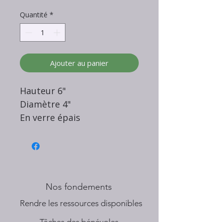
Quantité
*
Ajouter au panier
Hauteur 6"
Diamètre 4"
En verre épais
Nos fondements
​Rendre les ressources disponibles