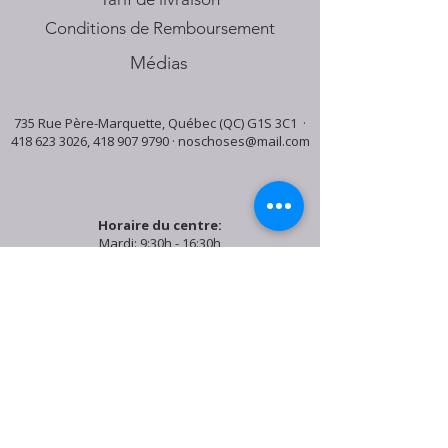
Conditions de Remboursement
Médias
735 Rue Père-Marquette, Québec (QC) G1S 3C1 ·
418 623 3026
,
418 907 9790
·
noschoses@mail.com
Horaire du centre:
Mardi: 9:30h - 16:30h
Jeudi: 9:30h - 19:00h
Samedi: 9:30h - 15:30h