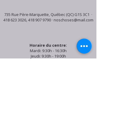
735 Rue Père-Marquette, Québec (QC) G1S 3C1 ·
418 623 3026
,
418 907 9790
·
noschoses@mail.com
Horaire du centre:
Mardi: 9:30h - 16:30h
Jeudi: 9:30h - 19:00h
Samedi: 9:30h - 15:30h