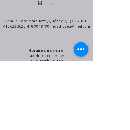
Médias
735 Rue Père-Marquette, Québec (QC) G1S 3C1 ·
418 623 3026
,
418 907 9790
·
noschoses@mail.com
Horaire du centre:
Mardi: 9:30h - 16:30h
Jeudi: 9:30h - 19:00h
Samedi: 9:30h - 15:30h