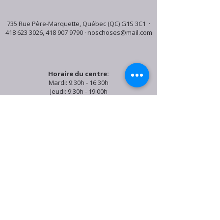
735 Rue Père-Marquette, Québec (QC) G1S 3C1 ·
418 623 3026
,
418 907 9790
·
noschoses@mail.com
Horaire du centre:
Mardi: 9:30h - 16:30h
Jeudi: 9:30h - 19:00h
Samedi: 9:30h - 15:30h