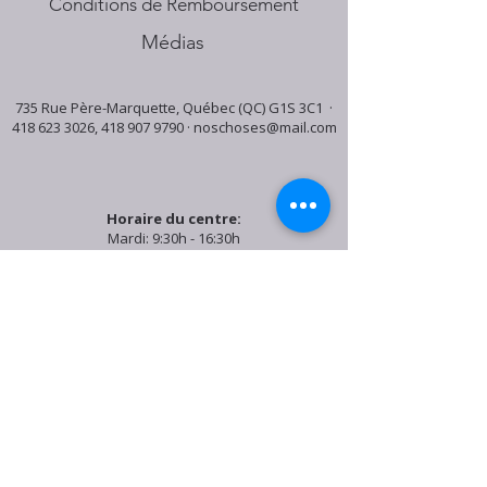
Conditions de Remboursement
Médias
735 Rue Père-Marquette, Québec (QC) G1S 3C1 ·
418 623 3026
,
418 907 9790
·
noschoses@mail.com
Horaire du centre:
Mardi: 9:30h - 16:30h
Jeudi: 9:30h - 19:00h
Samedi: 9:30h - 15:30h