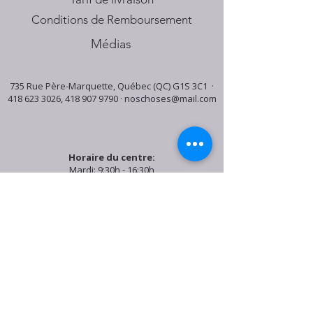
Conditions de Remboursement
Médias
735 Rue Père-Marquette, Québec (QC) G1S 3C1 ·
418 623 3026
,
418 907 9790
·
noschoses@mail.com
Horaire du centre:
Mardi: 9:30h - 16:30h
Jeudi: 9:30h - 19:00h
Samedi: 9:30h - 15:30h