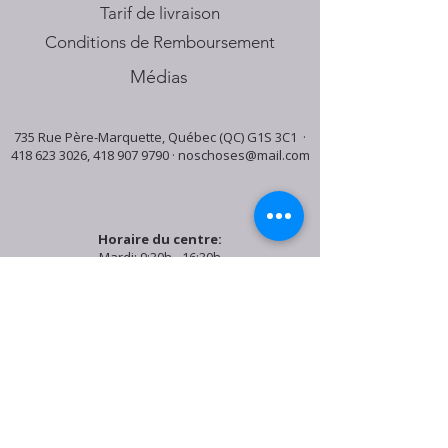
Tarif de livraison
Conditions de Remboursement
Médias
735 Rue Père-Marquette, Québec (QC) G1S 3C1 ·
418 623 3026
,
418 907 9790
·
noschoses@mail.com
Horaire du centre:
Mardi: 9:30h - 16:30h
Jeudi: 9:30h - 19:00h
Samedi: 9:30h - 15:30h