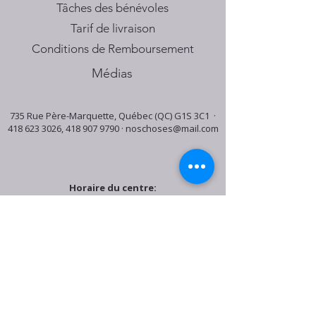
Tâches des bénévoles
Tarif de livraison
Conditions de Remboursement
Médias
735 Rue Père-Marquette, Québec (QC) G1S 3C1 ·
418 623 3026
,
418 907 9790
·
noschoses@mail.com
Horaire du centre:
Mardi: 9:30h - 16:30h
Jeudi: 9:30h - 19:00h
Samedi: 9:30h - 15:30h