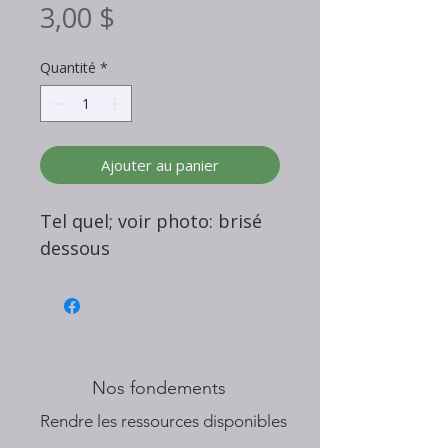
Prix
3,00 $
Quantité
*
Ajouter au panier
Tel quel; voir photo: brisé
dessous
Nos fondements
​Rendre les ressources disponibles