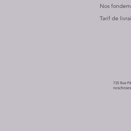
Nos fondem
Tarif de livr
735 Rue Pè
noschose