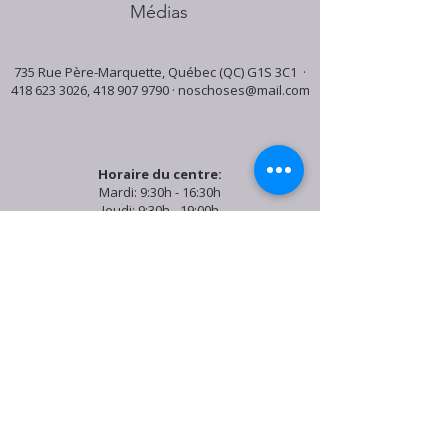
Médias
735 Rue Père-Marquette, Québec (QC) G1S 3C1 ·
418 623 3026
,
418 907 9790
·
noschoses@mail.com
Horaire du centre:
Mardi: 9:30h - 16:30h
Jeudi: 9:30h - 19:00h
Samedi: 9:30h - 15:30h