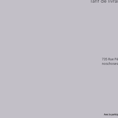
Tarif de livr
735 Rue Pè
noschose