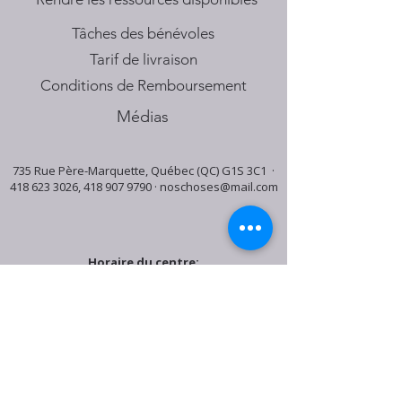
Tâches des bénévoles
Tarif de livraison
Conditions de Remboursement
Médias
735 Rue Père-Marquette, Québec (QC) G1S 3C1 ·
418 623 3026
,
418 907 9790
·
noschoses@mail.com
Horaire du centre:
Mardi: 9:30h - 16:30h
Jeudi: 9:30h - 19:00h
Samedi: 9:30h - 15:30h