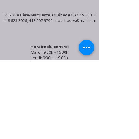
735 Rue Père-Marquette, Québec (QC) G1S 3C1 ·
418 623 3026
,
418 907 9790
·
noschoses@mail.com
Horaire du centre:
Mardi: 9:30h - 16:30h
Jeudi: 9:30h - 19:00h
Samedi: 9:30h - 15:30h