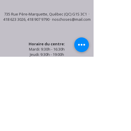
735 Rue Père-Marquette, Québec (QC) G1S 3C1 ·
418 623 3026
,
418 907 9790
·
noschoses@mail.com
Horaire du centre:
Mardi: 9:30h - 16:30h
Jeudi: 9:30h - 19:00h
Samedi: 9:30h - 15:30h