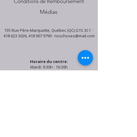
Conditions de Remboursement
Médias
735 Rue Père-Marquette, Québec (QC) G1S 3C1 ·
418 623 3026
,
418 907 9790
·
noschoses@mail.com
Horaire du centre:
Mardi: 9:30h - 16:30h
Jeudi: 9:30h - 19:00h
Samedi: 9:30h - 15:30h