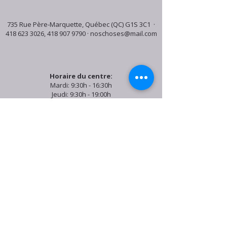
735 Rue Père-Marquette, Québec (QC) G1S 3C1 ·
418 623 3026
,
418 907 9790
·
noschoses@mail.com
Horaire du centre:
Mardi: 9:30h - 16:30h
Jeudi: 9:30h - 19:00h
Samedi: 9:30h - 15:30h