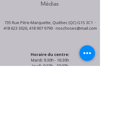
Médias
735 Rue Père-Marquette, Québec (QC) G1S 3C1 ·
418 623 3026
,
418 907 9790
·
noschoses@mail.com
Horaire du centre:
Mardi: 9:30h - 16:30h
Jeudi: 9:30h - 19:00h
Samedi: 9:30h - 15:30h