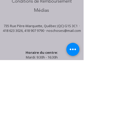
Conditions de Remboursement
Médias
735 Rue Père-Marquette, Québec (QC) G1S 3C1 ·
418 623 3026
,
418 907 9790
·
noschoses@mail.com
Horaire du centre:
Mardi: 9:30h - 16:30h
Jeudi: 9:30h - 19:00h
Samedi: 9:30h - 15:30h