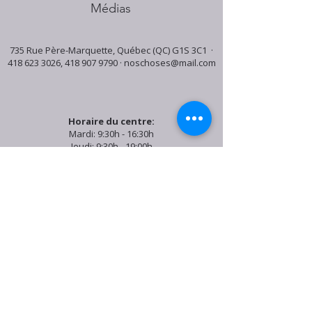
Médias
735 Rue Père-Marquette, Québec (QC) G1S 3C1 ·
418 623 3026
,
418 907 9790
·
noschoses@mail.com
Horaire du centre:
Mardi: 9:30h - 16:30h
Jeudi: 9:30h - 19:00h
Samedi: 9:30h - 15:30h