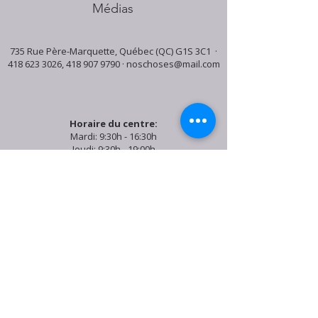
Médias
735 Rue Père-Marquette, Québec (QC) G1S 3C1 ·
418 623 3026
,
418 907 9790
·
noschoses@mail.com
Horaire du centre:
Mardi: 9:30h - 16:30h
Jeudi: 9:30h - 19:00h
Samedi: 9:30h - 15:30h