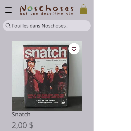
Fouilles dans Noschoses...
Snatch
Prix
2,00 $