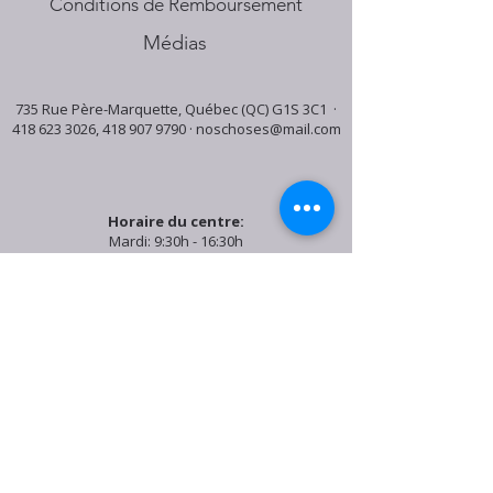
Conditions de Remboursement
Médias
735 Rue Père-Marquette, Québec (QC) G1S 3C1 ·
418 623 3026
,
418 907 9790
·
noschoses@mail.com
Horaire du centre:
Mardi: 9:30h - 16:30h
Jeudi: 9:30h - 19:00h
Samedi: 9:30h - 15:30h