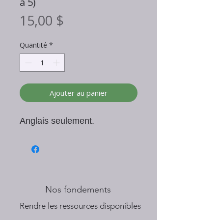
à 5)
Prix
15,00 $
Quantité
*
Ajouter au panier
Anglais seulement.
Nos fondements
​Rendre les ressources disponibles