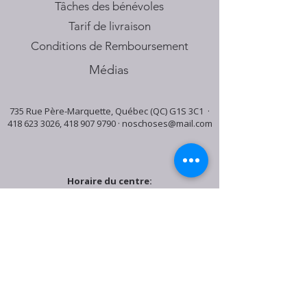
Tâches des bénévoles
Tarif de livraison
Conditions de Remboursement
Médias
735 Rue Père-Marquette, Québec (QC) G1S 3C1 ·
418 623 3026
,
418 907 9790
·
noschoses@mail.com
Horaire du centre:
Mardi: 9:30h - 16:30h
Jeudi: 9:30h - 19:00h
Samedi: 9:30h - 15:30h