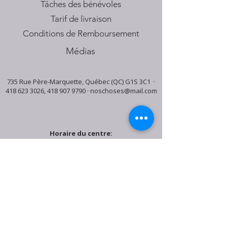
Tâches des bénévoles
Tarif de livraison
Conditions de Remboursement
Médias
735 Rue Père-Marquette, Québec (QC) G1S 3C1 ·
418 623 3026
,
418 907 9790
·
noschoses@mail.com
Horaire du centre:
Mardi: 9:30h - 16:30h
Jeudi: 9:30h - 19:00h
Samedi: 9:30h - 15:30h