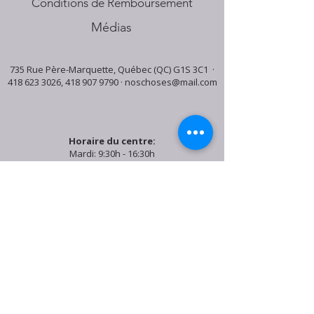
Conditions de Remboursement
Médias
735 Rue Père-Marquette, Québec (QC) G1S 3C1 ·
418 623 3026
,
418 907 9790
·
noschoses@mail.com
Horaire du centre:
Mardi: 9:30h - 16:30h
Jeudi: 9:30h - 19:00h
Samedi: 9:30h - 15:30h