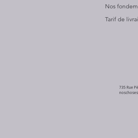
Nos fondem
Tarif de livr
735 Rue Pè
noschose