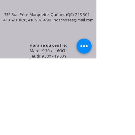
735 Rue Père-Marquette, Québec (QC) G1S 3C1 ·
418 623 3026
,
418 907 9790
·
noschoses@mail.com
Horaire du centre:
Mardi: 9:30h - 16:30h
Jeudi: 9:30h - 19:00h
Samedi: 9:30h - 15:30h