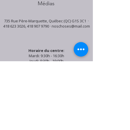
Médias
735 Rue Père-Marquette, Québec (QC) G1S 3C1 ·
418 623 3026
,
418 907 9790
·
noschoses@mail.com
Horaire du centre:
Mardi: 9:30h - 16:30h
Jeudi: 9:30h - 19:00h
Samedi: 9:30h - 15:30h