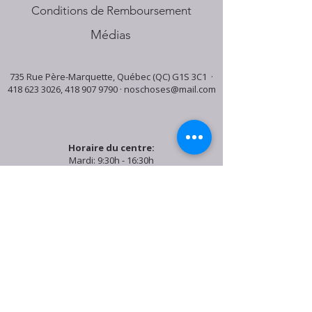
Conditions de Remboursement
Médias
735 Rue Père-Marquette, Québec (QC) G1S 3C1 ·
418 623 3026
,
418 907 9790
·
noschoses@mail.com
Horaire du centre:
Mardi: 9:30h - 16:30h
Jeudi: 9:30h - 19:00h
Samedi: 9:30h - 15:30h