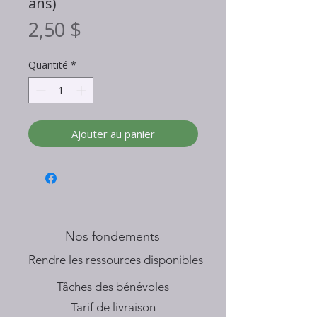
ans)
Prix
2,50 $
Quantité
*
Ajouter au panier
Nos fondements
​Rendre les ressources disponibles
Tâches des bénévoles
Tarif de livraison