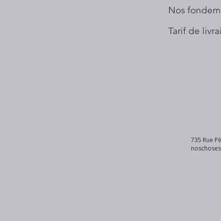
Nos fondem
Tarif de livr
735 Rue Pè
noschose