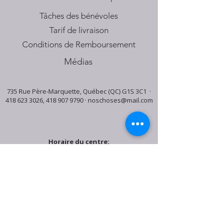
Tâches des bénévoles
Tarif de livraison
Conditions de Remboursement
Médias
735 Rue Père-Marquette, Québec (QC) G1S 3C1 ·
418 623 3026
,
418 907 9790
·
noschoses@mail.com
Horaire du centre:
Mardi: 9:30h - 16:30h
Jeudi: 9:30h - 19:00h
Samedi: 9:30h - 15:30h