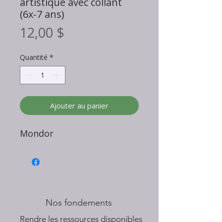
artistique avec collant
(6x-7 ans)
Prix
12,00 $
Quantité
*
Ajouter au panier
Mondor
Nos fondements
​Rendre les ressources disponibles