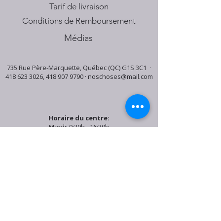
Tarif de livraison
Conditions de Remboursement
Médias
735 Rue Père-Marquette, Québec (QC) G1S 3C1 ·
418 623 3026
,
418 907 9790
·
noschoses@mail.com
Horaire du centre:
Mardi: 9:30h - 16:30h
Jeudi: 9:30h - 19:00h
Samedi: 9:30h - 15:30h