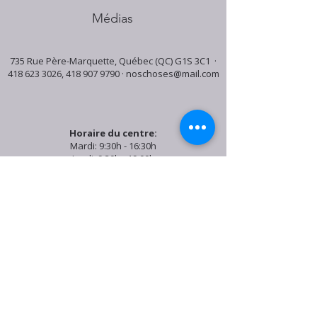
Médias
735 Rue Père-Marquette, Québec (QC) G1S 3C1 ·
418 623 3026
,
418 907 9790
·
noschoses@mail.com
Horaire du centre:
Mardi: 9:30h - 16:30h
Jeudi: 9:30h - 19:00h
Samedi: 9:30h - 15:30h