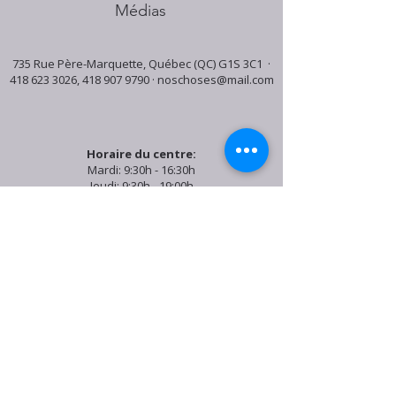
Médias
735 Rue Père-Marquette, Québec (QC) G1S 3C1 ·
418 623 3026
,
418 907 9790
·
noschoses@mail.com
Horaire du centre:
Mardi: 9:30h - 16:30h
Jeudi: 9:30h - 19:00h
Samedi: 9:30h - 15:30h