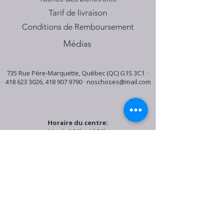
Tarif de livraison
Conditions de Remboursement
Médias
735 Rue Père-Marquette, Québec (QC) G1S 3C1 ·
418 623 3026
,
418 907 9790
·
noschoses@mail.com
Horaire du centre:
Mardi: 9:30h - 16:30h
Jeudi: 9:30h - 19:00h
Samedi: 9:30h - 15:30h