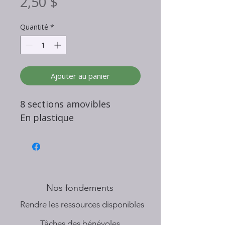
Prix
2,50 $
Quantité
*
Ajouter au panier
8 sections amovibles
En plastique
Nos fondements
​Rendre les ressources disponibles
Tâches des bénévoles