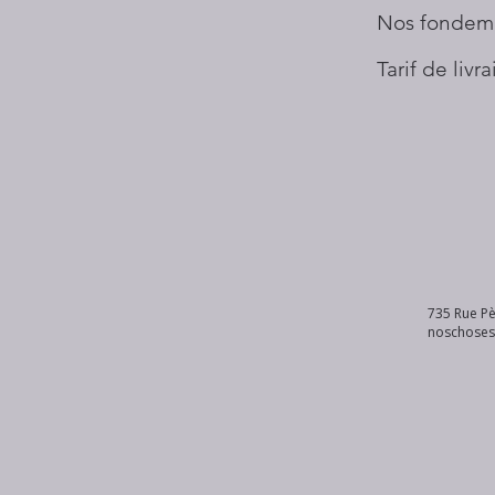
Nos fondem
Tarif de livr
735 Rue Pè
noschose