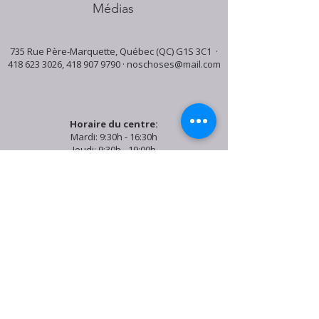
Médias
735 Rue Père-Marquette, Québec (QC) G1S 3C1 ·
418 623 3026
,
418 907 9790
·
noschoses@mail.com
Horaire du centre:
Mardi: 9:30h - 16:30h
Jeudi: 9:30h - 19:00h
Samedi: 9:30h - 15:30h