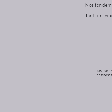
Nos fondem
Tarif de livr
735 Rue Pè
noschose